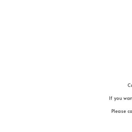
C
If you wan
Please co