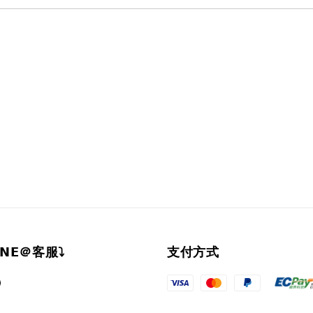
𝗜𝗡𝗘＠客服⤵︎
支付方式