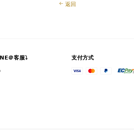
返回
𝗜𝗡𝗘＠客服⤵︎
支付方式