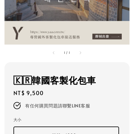
1
/
1
🇰🇷韓國客製化包車
Regular
NT$ 9,500
price
有任何購買問題請聯繫LINE客服
大小