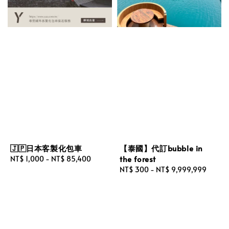
🇯🇵日本客製化包車
【泰國】代訂bubble in
the forest
Regular
NT$ 1,000
-
NT$ 85,400
price
Regular
NT$ 300
-
NT$ 9,999,999
price