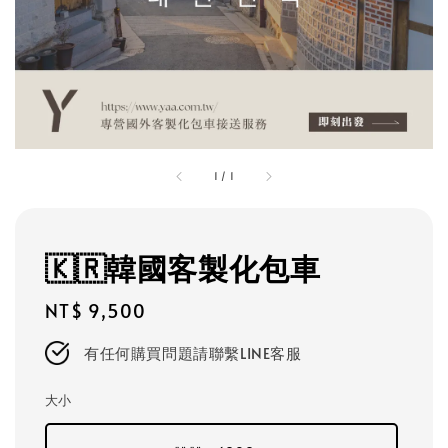
1
/
1
🇰🇷韓國客製化包車
Regular
NT$ 9,500
price
有任何購買問題請聯繫LINE客服
大小