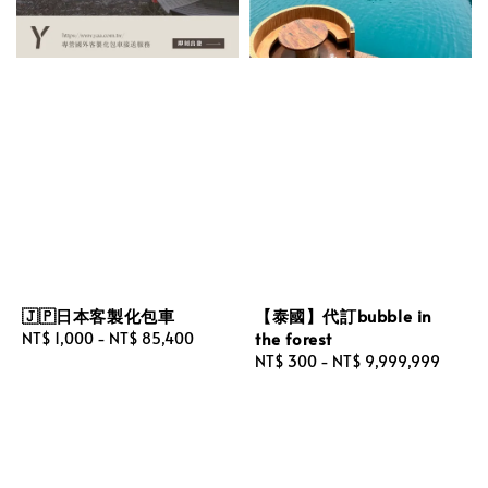
🇯🇵日本客製化包車
【泰國】代訂bubble in
the forest
Regular
NT$ 1,000
-
NT$ 85,400
price
Regular
NT$ 300
-
NT$ 9,999,999
price