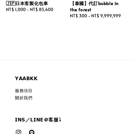
🇯🇵日本客製化包車
【泰國】代訂bubble in
the forest
Regular
NT$ 1,000
-
NT$ 85,400
price
Regular
NT$ 300
-
NT$ 9,999,999
price
𝗬𝗔𝗔𝗕𝗞𝗞
服務項目
關於我們
𝗜𝗡𝗦／𝗟𝗜𝗡𝗘＠客服⤵︎