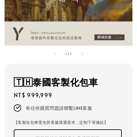
1
/
1
🇹🇭泰國客製化包車
Regular
NT$ 999,999
price
有任何購買問題請聯繫LINE客服
【客製化包車需先與客服溝通需求，定制下單連結】